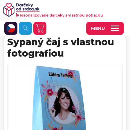
Personalizované darčeky s vlastnou potlačou
MENU
Sypaný čaj s vlastnou
Fotoobrazy a dekorácie
fotografiou
Hrnčeky a keramika
Kalendáre
Fotoknihy a fotozošity
Personalizované hry
Tričká a odevy
Vankúše a iný textil
Tašky, vaky, ruksaky