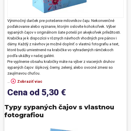
Prívesky, dog tagy, odznaky
Výnimočný darček pre potešenie milovníkov čaju. Nekonvenčné
Doplnky do kancelárie, domácnosti, auta
poďakovanie alebo vyznanie, ktorým oslovíte kohokoľvek. Výber
sypaných čajov v originálnom šate poteší pri akejkoľvek príležitosti.
Darčeky
Krabička je k dispozícii v rôznych návrhoch vhodných pre pánov i
dámy. Každý z návrhov je možné doplniť o vlastnú fotografiu a text,
PO-PIA 7:30 - 17:00
napíšte nám
ktoré budú umiestnené na krabičke vo vyhradených rámčekoch
0850 11 15 16
faxcopy@faxcopy.sk
podľa ukážky v našej galérii.
Pre vyplnenie obsahu krabičky máte na výber z viacerých druhov
sypaných čajov: šípkový, čierny, zelený, alebo ovocné zmesi so
Úvod
Produkty
zaujímavou chuťou.
Novinky
Blog
…
Zobraziť viac
Cena od 5,30 €
Kontakty
Môj profil
Typy sypaných čajov s vlastnou
fotografiou