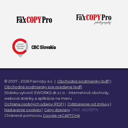
© 2007 - 2026 Faxcopy a.s.
|
Obchodné podmienky (pdf)
|
Obchodné podmienky pre predajne (pdf)
Stránku vytvoril:
EWORKS.sk s.r.o. -
Internetové obchody,
webové stránky a
aplikácie na mieru
Ochrana osobných údajov (PDF)
|
Odstúpenie od zmluvy
|
Nastavenie cookies
|
Ceny dopravy
| RID: 0b25577c
Chránené pomocou
Google reCAPTCHA