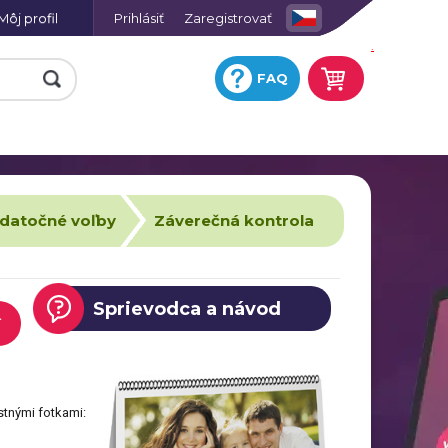
Môj profil
Prihlásiť
Zaregistrovať
.
FAQ
datočné voľby
Záverečná kontrola
Sprievodca a návod
Ť
stnými fotkami: