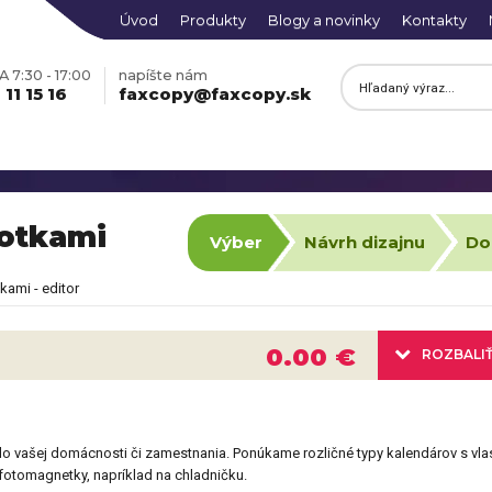
Úvod
Produkty
Blogy a novinky
Kontakty
 7:30 - 17:00
napíšte nám
11 15 16
faxcopy@faxcopy.sk
fotkami
Výber
Návrh dizajnu
Do
kami - editor
0.00 €
ROZBALI
do vašej domácnosti či zamestnania. Ponúkame rozličné typy kalendárov s vla
fotomagnetky, napríklad na chladničku.