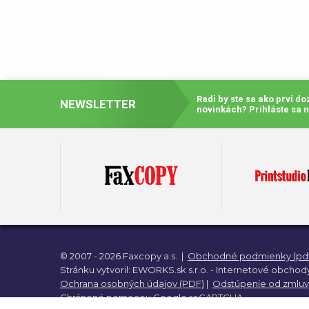
Radi by ste sa ako prví d
NEWSLETTER
novinkách?
Prihláste sa 
© 2007 - 2026 Faxcopy a.s.
|
Obchodné podmienky (pdf
Stránku vytvoril:
EWORKS.sk s.r.o. -
Internetové obchody
Ochrana osobných údajov (PDF)
|
Odstúpenie od zmluv
Chránené pomocou
Google reCAPTCHA