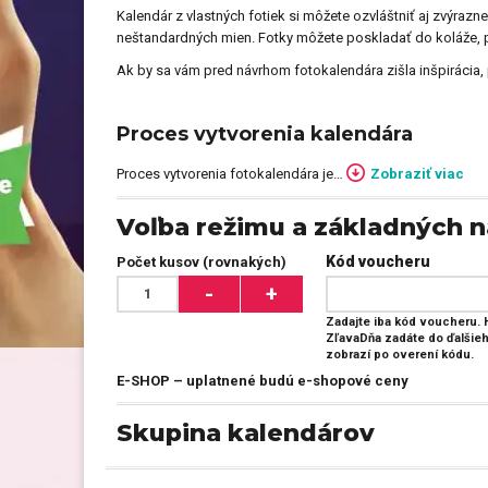
Kalendár z vlastných fotiek si môžete ozvláštniť aj zvýraz
neštandardných mien. Fotky môžete poskladať do koláže, pr
Ak by sa vám pred návrhom fotokalendára zišla inšpirácia, 
Proces vytvorenia kalendára
Proces vytvorenia fotokalendára je
…
Zobraziť viac
Voľba režimu a základných n
Kód voucheru
Počet kusov (rovnakých)
-
+
Zadajte iba kód voucheru.
ZľavaDňa zadáte do ďalšieh
zobrazí po overení kódu.
E-SHOP – uplatnené budú e-shopové ceny
Skupina kalendárov