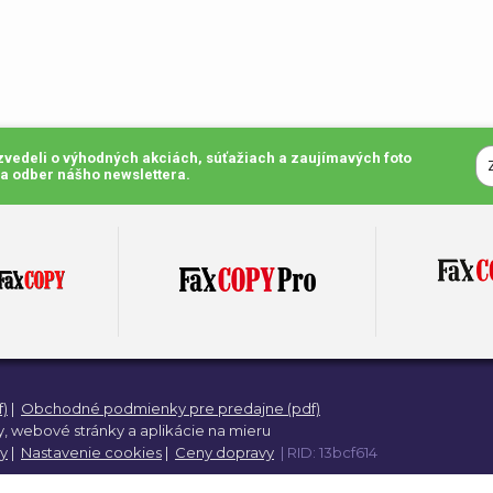
ozvedeli o výhodných akciách, súťažiach a zaujímavých foto
na odber nášho newslettera.
)
|
Obchodné podmienky pre predajne (pdf)
,
webové stránky a
aplikácie na mieru
y
|
Nastavenie cookies
|
Ceny dopravy
| RID: 13bcf614