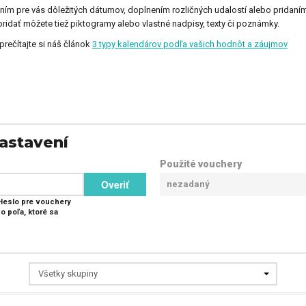
nením pre vás dôležitých dátumov, doplnením rozličných udalostí alebo pridaní
idať môžete tiež piktogramy alebo vlastné nadpisy, texty či poznámky.
prečítajte si náš článok
3 typy kalendárov podľa vašich hodnôt a záujmov
astavení
Použité vouchery
Overiť
nezadaný
 Heslo pre vouchery
o poľa, ktoré sa
Všetky skupiny