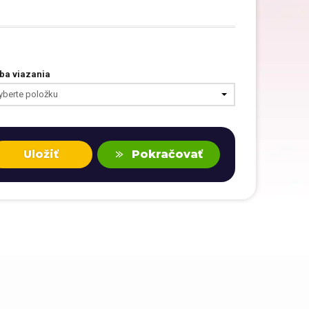
ba viazania
yberte položku
Uložiť
Pokračovať