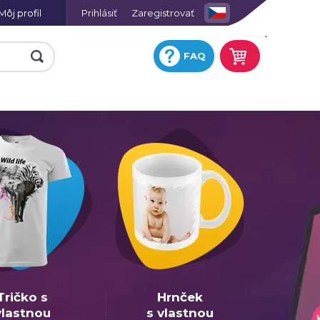
Môj profil
Prihlásiť
Zaregistrovať
.
FAQ
e
Fotohodiny na plátne so
skrytým rámom
Keramická obkladačka s
potlačou
ej
Fotografia na hliníkovej
platni
Hracie karty s vlastnou
ií
potlačou
a
Tričko omaľovánka
Tričko s
Hrnček
Fotoobraz AKRYL
vlastnou
s vlastnou
u
Zástera s potlačou