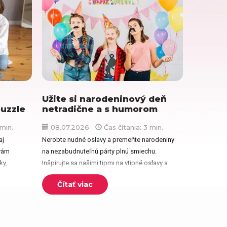
Darčeky pre dedka
Darčeky na Deň matiek
Užite si narodeninový deň
Darčeky na narodeniny
puzzle
netradične a s humorom
 min.
08.07.2026
Čas čítania: 3 min.
aj
Nerobte nudné oslavy a premeňte narodeniny
Darčeky na svadbu
 vám
na nezabudnuteľnú párty plnú smiechu.
ky,
Inšpirujte sa našimi tipmi na vtipné oslavy a
...
originálne darčeky s potlačou z vlastných
Čítať viac
Darčeky pre mužov
fotiek.