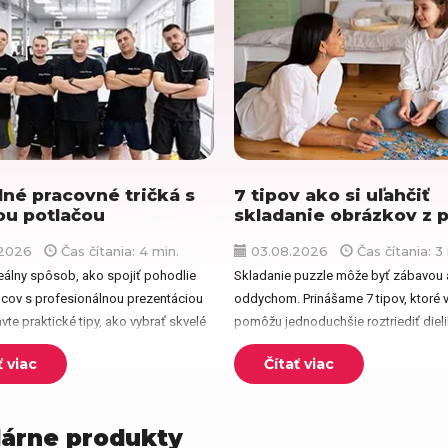
eky pre priateľa
Darčeky pre kamaráta
čeky pre kolegu
Darčeky na Deň detí
né pracovné tričká s
7 tipov ako si uľahčiť
eky na Deň otcov
Darčeky na meniny
ou potlačou
skladanie obrázkov z 
.2026
Čas čítania: 4 min.
03.08.2026
Čas čítania: 3
eálny spôsob, ako spojiť pohodlie
Skladanie puzzle môže byť zábavou 
eky na výročie
Darčeky na Valentína
ov s profesionálnou prezentáciou
oddychom. Prinášame 7 tipov, ktoré
vte praktické tipy, ako vybrať skvelé
pomôžu jednoduchšie roztriediť dieli
ičká s potlačou pre celý...
rýchlejšie nájsť správne kúsky a užiť si
ť viac
Čítať viac
eky na krstiny
Darčeky pre ženy
árne produkty