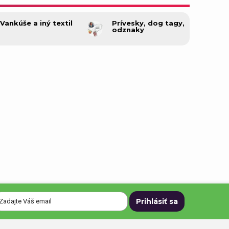
Darčeky pre mačku
Vankúše a iný textil
Prívesky, dog tagy,
odznaky
tru
Darčeky pre učiteľku
Darčeky pre celú rodinu
Spoločenské hry ako darček