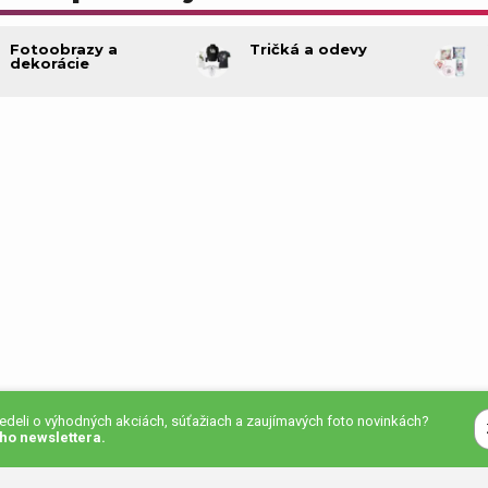
eky pre deti
Darčeky pre psa
Fotoobrazy a
Tričká a odevy
dekorácie
čeky na Vianoce
Darčeky pre zdravotnú ses
eky pre starých rodičov
Darčeky pre páry
oračné predmety ako
Hry pre deti ako darček
ček
vedeli o výhodných akciách, súťažiach a zaujímavých foto novinkách?
ho newslettera.