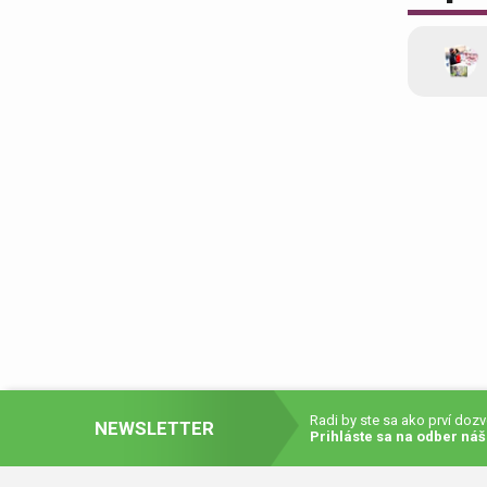
Darč
Dar
Darč
Dek
dar
Radi by ste sa ako prví doz
NEWSLETTER
Prihláste sa na odber náš